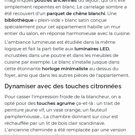
magnifiques
poutres anciennes
du séjour, qui ont été
simplement repeintes en blanc. Le carrelage sombre a
été recouvert d'un
parquet de chêne blanchi
. Une
bibliothèque
« plein-vide » blanc satin conçue
spécialement pour cet appartement habille un mur
entier du salon, en réponse harmonieuse avec la cuisine.
L'ambiance lumineuse est étudiée dans la même
logique et fait la part-belle aux
luminaires LED
,
incrustées dans une poutre et dans les meubles de
cuisine par exemple. Le blanc s'installe jusque dans
cette étonnante
horloge minimaliste
au dessus du
foyer, ainsi que dans les autres pièces de l'appartement.
Dynamiser avec des touches citronnées
Pour casser l'impression froide de la blancheur, on a
opté pour des
touches agrume
ça-et-là : un trait de
peinture jaune vif, un vase orange, un fauteuil
pamplemousse... La chambre donnant sur cour est
réchauffée par un lit de bois clair scandinave.
L'ancienne cheminée a été remplacée par une version