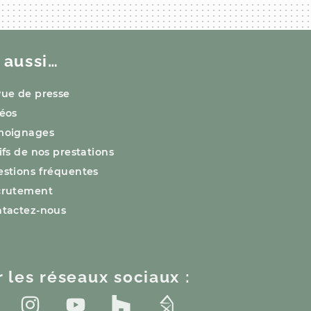
 aussi…
ue de presse
éos
moignages
ifs de nos prestations
stions fréquentes
crutement
tactez-nous
r les réseaux sociaux :