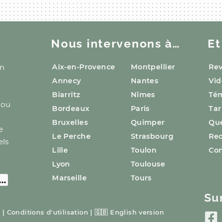
Nous intervenons à…
Et
n
Aix-en-Provence
Montpellier
Rev
Annecy
Nantes
Vid
Biarritz
Nîmes
Té
 ou
Bordeaux
Paris
Tar
Bruxelles
Quimper
Que
e
Le Perche
Strasbourg
Re
els
Lille
Toulon
Con
Lyon
Toulouse
Marseille
Tours
Su
s
|
Conditions d'utilisation
|
🇬🇧
English version