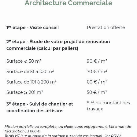
Architecture Commerciale
re
1
étape - Visite conseil
Prestation offerte
e
2
étape - Étude de votre projet de rénovation
commerciale (calcul par paliers)
Surface ⩽ 50 m²
90 € / m²
Surface de 51 à 100 m²
70 € / m²
Surface de 101 à 200 m²
60 € / m²
Surface ⩾ 201 m²
50 € / m²
9 % du montant des
e
3
étape - Suivi de chantier et
travaux
coordination des artisans
Mission partielle ou complète, au choix, sans engagement. Minimum de
facturation : 3 000 €
Tarifs HT (sur la base de la surface au sol de vos locaux) - 1er RDV /