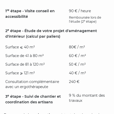
re
1
étape - Visite conseil en
90 € / heure
accessibilité
Remboursée lors de
e
l’étude (2
étape)
e
2
étape - Étude de votre projet d'aménagement
d'intérieur (calcul par paliers)
Surface ⩽ 40 m²
80€ / m²
Surface de 41 à 80 m²
60 € / m²
Surface de 81 à 120 m²
50 € / m²
Surface ⩾ 121 m²
40 € / m²
Consultation complémentaire
240 €
avec un ergothérapeute
9 % du montant des
e
3
étape - Suivi de chantier et
travaux
coordination des artisans