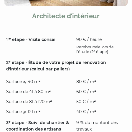
Architecte d’intérieur
re
1
étape - Visite conseil
90 € / heure
Remboursée lors de
e
l’étude (2
étape)
e
2
étape - Étude de votre projet de rénovation
d'intérieur (calcul par paliers)
Surface ⩽ 40 m²
80 € / m²
Surface de 41 à 80 m²
60 € / m²
Surface de 81 à 120 m²
50 € / m²
Surface ⩾ 121 m²
40 € / m²
e
3
étape - Suivi de chantier &
9 % du montant des
coordination des artisans
travaux