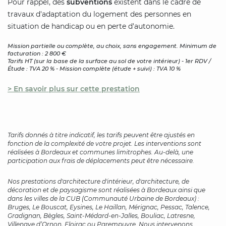
Pour rappel, des
subventions
existent dans le cadre de
travaux d'adaptation du logement des personnes en
situation de handicap ou en perte d'autonomie.
Mission partielle ou complète, au choix, sans engagement. Minimum de
facturation : 2 800 €
Tarifs HT (sur la base de la surface au sol de votre intérieur) - 1er RDV /
Étude : TVA 20 % - Mission complète (étude + suivi) : TVA 10 %
> En savoir plus sur cette prestation
Tarifs donnés à titre indicatif, les tarifs peuvent être ajustés en
fonction de la complexité de votre projet. Les interventions sont
réalisées à Bordeaux et communes limitrophes. Au-delà, une
participation aux frais de déplacements peut être nécessaire.
Nos prestations
d'architecture d'intérieur, d'architecture, de
décoration et de paysagisme
sont réalisées à Bordeaux ainsi que
dans les villes de la CUB (Communauté Urbaine de Bordeaux) :
Bruges, Le Bouscat, Eysines, Le Haillan, Mérignac, Pessac, Talence,
Gradignan, Bègles, Saint-Médard-en-Jalles, Bouliac, Latresne,
Villenave d’Ornon, Floirac ou Parempuyre. Nous intervenons