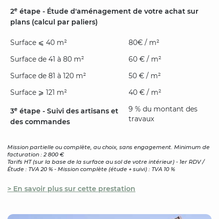
e
2
étape - Étude d'aménagement de votre achat sur
plans (calcul par paliers)
Surface ⩽ 40 m²
80€ / m²
Surface de 41 à 80 m²
60 € / m²
Surface de 81 à 120 m²
50 € / m²
Surface ⩾ 121 m²
40 € / m²
9 % du montant des
e
3
étape - Suivi des artisans et
travaux
des commandes
Mission partielle ou complète, au choix, sans engagement. Minimum de
facturation : 2 800 €
Tarifs HT (sur la base de la surface au sol de votre intérieur) - 1er RDV /
Étude : TVA 20 % - Mission complète (étude + suivi) : TVA 10 %
> En savoir plus sur cette prestation