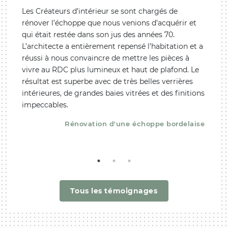
ur
Les Créateurs d’intérieur se sont chargés de
Nous a
 de
rénover l’échoppe que nous venions d’acquérir et
cadre
qui était restée dans son jus des années 70.
inclu
 a su
L’architecte a entièrement repensé l’habitation et a
thème
 que
réussi à nous convaincre de mettre les pièces à
d’inté
vivre au RDC plus lumineux et haut de plafond. Le
profes
résultat est superbe avec de très belles verrières
démarc
intérieures, de grandes baies vitrées et des finitions
nous 
oute
impeccables.
vraime
propos
Rénovation d'une échoppe bordelaise
recom
scine
Tous les témoignages